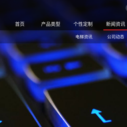
首页
产品类型
个性定制
新闻资讯
电梯资讯
公司动态