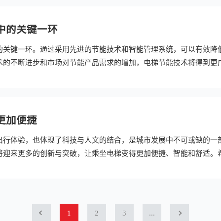
中的关键一环
的关键一环。通过采用先进的节能技术和智能管理系统，可以有效降
术的不断进步和市场对节能产品需求的增加，电梯节能技术将得到更
更加便捷
出行体验，也体现了科技与人文的结合，是城市发展中不可或缺的一
将迎来更多的创新与突破，让乘坐电梯变得更加便捷、智能和舒适。
关领域的专家，共同致力于推动电梯设计的发展，为城市生活带来更
性。
1
2
3
...