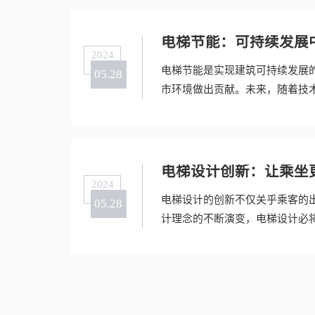
电梯节能：可持续发展
2024
电梯节能是实现建筑可持续发展
05.28
市环境做出贡献。未来，随着技
电梯设计创新：让乘坐
2024
电梯设计的创新不仅关乎乘客的
05.28
计理念的不断演变，电梯设计必
决方案能够启发更多设计师和相
未来电梯设计的更多惊喜与可能