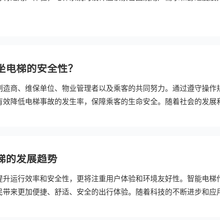
坐电梯的安全性？
制造商、维保单位、物业管理者以及乘客的共同努力。通过遵守操作
有效降低电梯事故的发生率，保障乘客的生命安全。随着社会的发展
梯的发展趋势
提升运行效率和安全性，更将注重用户体验和环境友好性。智能电梯
民带来更加便捷、舒适、安全的出行体验。随着科技的不断进步和应
利。