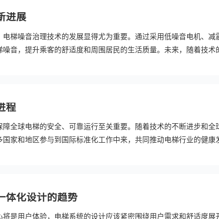
新进展
，电梯噪音治理技术的发展显得尤为重要。通过采用低噪音电机、减
梯噪音，提升乘客的舒适度和周围居民的生活质量。未来，随着技术
进程
保障全球电梯的安全、可靠运行至关重要。随着技术的不断进步和全
多国家和地区参与到国际标准化工作中来，共同推动电梯行业的健康
一体化设计的趋势
心将是用户体验，电梯系统的设计应该紧密围绕用户需求和舒适度展