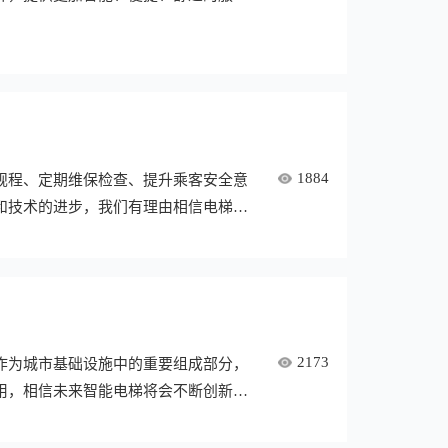
1884
规程、定期维保检查、提升乘客安全意
和技术的进步，我们有理由相信电梯的
2173
作为城市基础设施中的重要组成部分，
用，相信未来智能电梯将会不断创新，