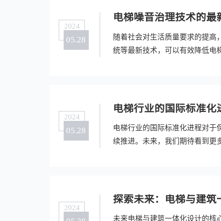
电梯噪音治理技术的最
2024
随着社会对生活质量要求的提高
05.28
统等最新技术，可以有效降低电
梯噪音问题将得到更好的解决。
电梯行业的国际标准化
2024
电梯行业的国际标准化进程对于
05.28
续推进。未来，我们期待看到更
探索未来：电梯与建筑
2024
未来电梯与建筑一体化设计的核