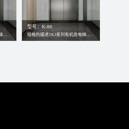
型号：K-88
梯，
规格的描述TKJ系列有机房电梯，
结
传统构造与现代无齿轮曳引机结
安装
合，更高效更稳定。因曳引机安装
用井
于井道上方，轿厢可以充分占用井
。检
道，故可将轿厢打造得更宽敞。检
修过程安全、方便。