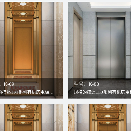
K-89
型号：K-88
的描述TKJ系列有机房电梯，
规格的描述TKJ系列有机房电
构造与现代无齿轮曳引机结
传统构造与现代无齿轮曳引机
更高效更稳定。因曳引机安装
合，更高效更稳定。因曳引机
道上方，轿厢可以充分占用井
于井道上方，轿厢可以充分占
故可将轿厢打造得更宽敞。检
道，故可将轿厢打造得更宽敞