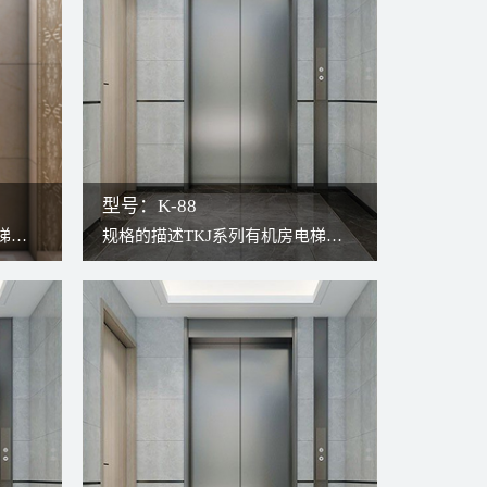
修过程安全、方便。
型号：K-88
梯，
规格的描述TKJ系列有机房电梯，
结
传统构造与现代无齿轮曳引机结
安装
合，更高效更稳定。因曳引机安装
用井
于井道上方，轿厢可以充分占用井
。检
道，故可将轿厢打造得更宽敞。检
修过程安全、方便。