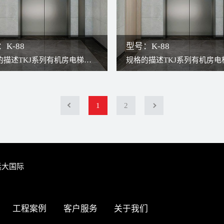
K-88
型号：K-88
的描述TKJ系列有机房电梯，
规格的描述TKJ系列有机房电
构造与现代无齿轮曳引机结
传统构造与现代无齿轮曳引机
更高效更稳定。因曳引机安装
合，更高效更稳定。因曳引机
道上方，轿厢可以充分占用井
于井道上方，轿厢可以充分占
1
2
故可将轿厢打造得更宽敞。检
道，故可将轿厢打造得更宽敞
程安全、方便。
修过程安全、方便。
远大国际
工程案例
客户服务
关于我们