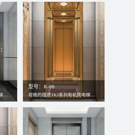
型号：K-88
梯，
规格的描述TKJ系列有机房电梯，
结
传统构造与现代无齿轮曳引机结
安装
合，更高效更稳定。因曳引机安装
用井
于井道上方，轿厢可以充分占用井
。检
道，故可将轿厢打造得更宽敞。检