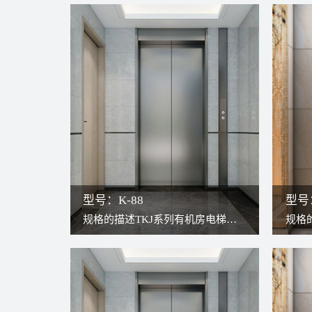
型号：K-88
型号：
规格的描述TKJ系列有机房电梯，
规格
传统构造与现代无齿轮曳引机结
传统
合，更高效更稳定。因曳引机安装
合，
于井道上方，轿厢可以充分占用井
于井
道，故可将轿厢打造得更宽敞。检
道，