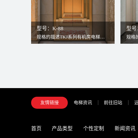
型号：K-88
型号：
规格的描述TKJ系列有机房电梯，
规格
传统构造与现代无齿轮曳引机结
传统
合，更高效更稳定。因曳引机安装
合，
于井道上方，轿厢可以充分占用井
于井
道，故可将轿厢打造得更宽敞。检
道，
修过程安全、方便。
修过
电梯资讯
前往旧站
友情链接
首页
产品类型
个性定制
新闻资讯