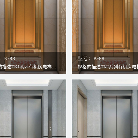
程安全、方便。
修过程安全、方便。
K-88
型号：K-88
的描述TKJ系列有机房电梯，
规格的描述TKJ系列有机房电
构造与现代无齿轮曳引机结
传统构造与现代无齿轮曳引机
更高效更稳定。因曳引机安装
合，更高效更稳定。因曳引机
道上方，轿厢可以充分占用井
于井道上方，轿厢可以充分占
故可将轿厢打造得更宽敞。检
道，故可将轿厢打造得更宽敞
程安全、方便。
修过程安全、方便。